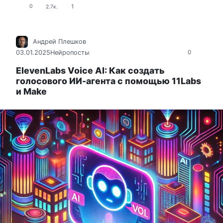
1
0
2.7к.
Андрей Плешков
03.01.2025
Нейропосты
0
ElevenLabs Voice AI: Как создать
голосового ИИ-агента с помощью 11Labs
и Make