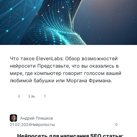
Что такое ElevenLabs: Обзор возможностей
нейросети Представьте, что вы оказались в
мире, где компьютер говорит голосом вашей
любимой бабушки или Моргана Фримана.
1
0
3.9к.
Андрей Плешков
21.02.2024
Нейропосты
0
Нейросеть для написания SEO статьи: