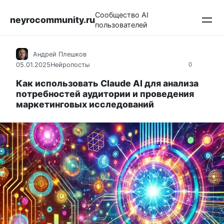
Перейти
Сообщество AI
к
neyrocommunity.ru
пользователей
контенту
Андрей Плешков
05.01.2025
Нейропосты
0
Как использовать Claude AI для анализа
потребностей аудитории и проведения
маркетинговых исследований