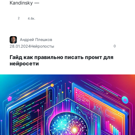
Kandinsky —
2
4.6к.
Андрей Плешков
28.01.2024
Нейропосты
0
Гайд как правильно писать промт для
нейросети